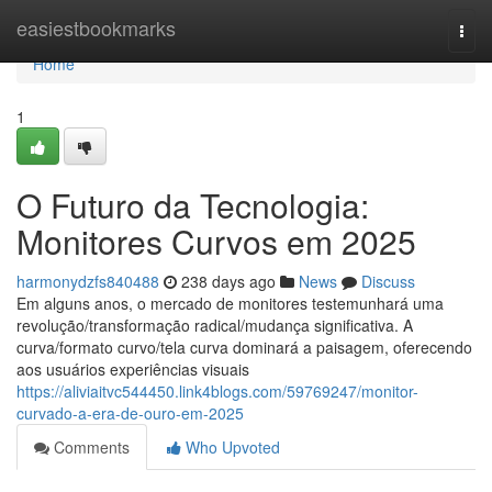
Home
easiestbookmarks
Togg
navi
Home
1
O Futuro da Tecnologia:
Monitores Curvos em 2025
harmonydzfs840488
238 days ago
News
Discuss
Em alguns anos, o mercado de monitores testemunhará uma
revolução/transformação radical/mudança significativa. A
curva/formato curvo/tela curva dominará a paisagem, oferecendo
aos usuários experiências visuais
https://aliviaitvc544450.link4blogs.com/59769247/monitor-
curvado-a-era-de-ouro-em-2025
Comments
Who Upvoted