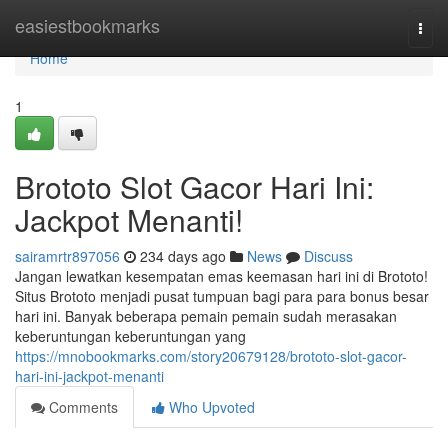
Home
easiestbookmarks
Togg
navi
Home
1
Brototo Slot Gacor Hari Ini:
Jackpot Menanti!
sairamrtr897056
234 days ago
News
Discuss
Jangan lewatkan kesempatan emas keemasan hari ini di Brototo!
Situs Brototo menjadi pusat tumpuan bagi para para bonus besar
hari ini. Banyak beberapa pemain pemain sudah merasakan
keberuntungan keberuntungan yang
https://mnobookmarks.com/story20679128/brototo-slot-gacor-
hari-ini-jackpot-menanti
Comments
Who Upvoted