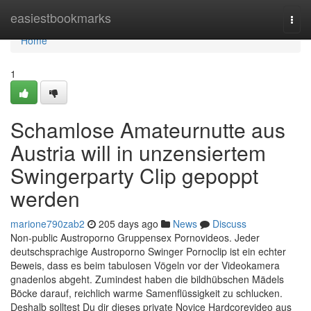
Home
easiestbookmarks
Togg
navi
Home
1
Schamlose Amateurnutte aus
Austria will in unzensiertem
Swingerparty Clip gepoppt
werden
marione790zab2
205 days ago
News
Discuss
Non-public Austroporno Gruppensex Pornovideos. Jeder
deutschsprachige Austroporno Swinger Pornoclip ist ein echter
Beweis, dass es beim tabulosen Vögeln vor der Videokamera
gnadenlos abgeht. Zumindest haben die bildhübschen Mädels
Böcke darauf, reichlich warme Samenflüssigkeit zu schlucken.
Deshalb solltest Du dir dieses private Novice Hardcorevideo aus