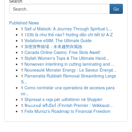
Search
Go
Published News
1
Saif ul Malook: A Journey Through Spiritual L...
1
123b là như thế nào? Hướng dẫn chi tiết từ A-Z
1
Vodafone eSIM: The Ultimate Guide
1
加密貨幣賭場：未來趨勢與風險
1
Canada Online Casino: Free Slots Await!
1
Stylish Women's Tops & The Ultimate Hand...
1
Nonwoven interlining in cutting laminating and ...
1
Nouveauté Monster Energy : Le Saveur Énergé...
1
Parramatta Rubbish Removal Streamlining Large
S...
1
Como contratar una operadora de accesos para
co...
1
Shpresat e reja për udhëtimin në Shqipëri
1
ฟินแลนด์ พรีเมียร์ (Finnish Premier : Veikkausl...
1
Felix Munoz's Roadmap to Financial Freedom