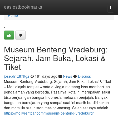
Home
easiestbookmarks
Togg
navi
Home
1
Museum Benteng Vredeburg:
Sejarah, Jam Buka, Lokasi &
Tiket
joseph1x87ftg2
181 days ago
News
Discuss
Museum Benteng Vredeburg: Sejarah, Jam Buka, Lokasi & Tiket
– Menjelajahi tempat wisata di Jogja memang bisa memberikan
pengalaman yang berbeda. Pasalnya, kota ini merupakan saksi
bisu perjuangan bangsa Indonesia melawan penjajah. Banyak
bangunan bersejarah yang sampai saat ini masih berdiri kokoh
dan memiliki nilai histori masing-masing. Salah satunya adalah
https://mollyrentcar.com/museum-benteng-vredeburg/