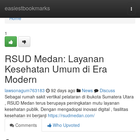
Home
easiestbookmarks
Togg
navi
Home
1
RSUD Medan: Layanan
Kesehatan Umum di Era
Modern
lawsonagum763183
92 days ago
News
Discuss
Sebagai rumah sakit vertikal pelataran di ibukota Sumatera Utara
, RSUD Medan terus berupaya peningkatan mutu layanan
kesehatan publik. Dengan mengadopsi inovasi digital , fasilitas
kesehatan ini berjanji
https://rsudmedan.com/
Comments
Who Upvoted