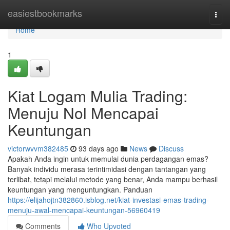
Home
easiestbookmarks
Togg
navi
Home
1
Kiat Logam Mulia Trading:
Menuju Nol Mencapai
Keuntungan
victorwvvm382485
93 days ago
News
Discuss
Apakah Anda ingin untuk memulai dunia perdagangan emas?
Banyak individu merasa terintimidasi dengan tantangan yang
terlibat, tetapi melalui metode yang benar, Anda mampu berhasil
keuntungan yang menguntungkan. Panduan
https://elijahojtn382860.isblog.net/kiat-investasi-emas-trading-
menuju-awal-mencapai-keuntungan-56960419
Comments
Who Upvoted