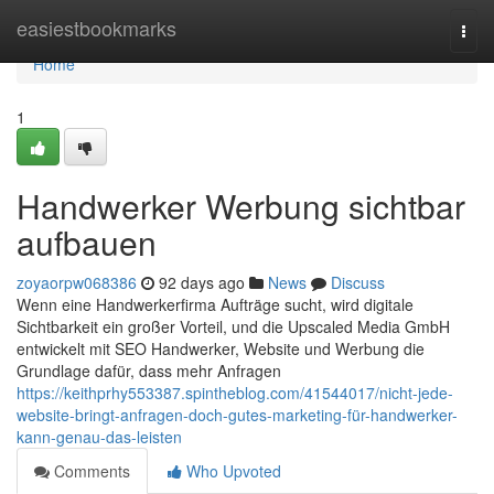
Home
easiestbookmarks
Togg
navi
Home
1
Handwerker Werbung sichtbar
aufbauen
zoyaorpw068386
92 days ago
News
Discuss
Wenn eine Handwerkerfirma Aufträge sucht, wird digitale
Sichtbarkeit ein großer Vorteil, und die Upscaled Media GmbH
entwickelt mit SEO Handwerker, Website und Werbung die
Grundlage dafür, dass mehr Anfragen
https://keithprhy553387.spintheblog.com/41544017/nicht-jede-
website-bringt-anfragen-doch-gutes-marketing-für-handwerker-
kann-genau-das-leisten
Comments
Who Upvoted