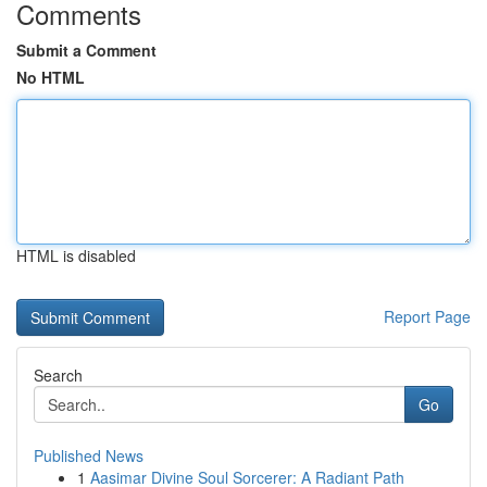
Comments
Submit a Comment
No HTML
HTML is disabled
Report Page
Search
Go
Published News
1
Aasimar Divine Soul Sorcerer: A Radiant Path