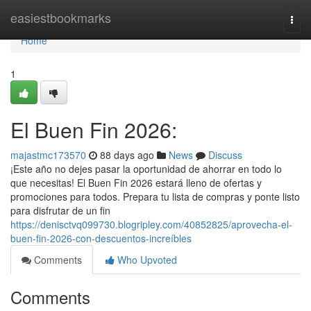
Home
easiestbookmarks
Togg
navi
Home
1
El Buen Fin 2026:
majastmc173570
88 days ago
News
Discuss
¡Este año no dejes pasar la oportunidad de ahorrar en todo lo
que necesitas! El Buen Fin 2026 estará lleno de ofertas y
promociones para todos. Prepara tu lista de compras y ponte listo
para disfrutar de un fin
https://denisctvq099730.blogripley.com/40852825/aprovecha-el-
buen-fin-2026-con-descuentos-increíbles
Comments
Who Upvoted
Comments