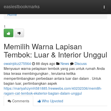
Home
easiestbookmarks
Togg
navi
Home
1
Memilih Warna Lapisan
Tembok: Luar & Interior Unggul
owainjdcz275564
88 days ago
News
Discuss
Menyusun warna pelapisan tembok yang pas untuk rumah Anda
bisa terasa membingungkan , terutama ketika
mempertimbangkan perbedaan antara luar dan dalam . Untuk
bagian luar, pertimbangkan aspek
https://mariyahzymh581885.frewwebs.com/40232336/memilih-
ragam-cat-tembok-eksterior-bagian-dalam-unggul
Comments
Who Upvoted