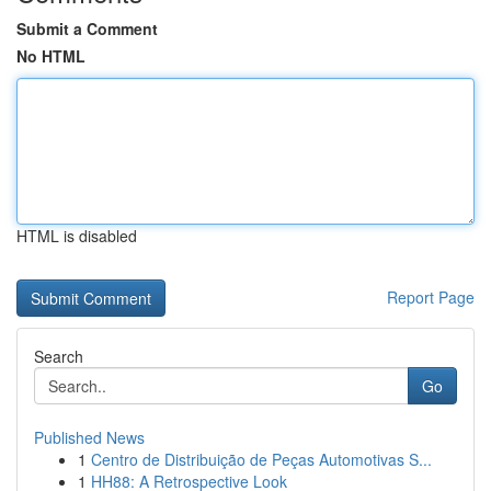
Submit a Comment
No HTML
HTML is disabled
Report Page
Search
Go
Published News
1
Centro de Distribuição de Peças Automotivas S...
1
HH88: A Retrospective Look