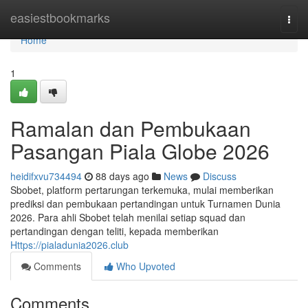
Home
easiestbookmarks
Togg
navi
Home
1
Ramalan dan Pembukaan
Pasangan Piala Globe 2026
heidifxvu734494
88 days ago
News
Discuss
Sbobet, platform pertarungan terkemuka, mulai memberikan
prediksi dan pembukaan pertandingan untuk Turnamen Dunia
2026. Para ahli Sbobet telah menilai setiap squad dan
pertandingan dengan teliti, kepada memberikan
Https://pialadunia2026.club
Comments
Who Upvoted
Comments