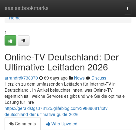
Home
easiestbookmarks
Togg
navi
Home
1
Online-TV Deutschland: Der
Ultimative Leitfaden 2026
arrandrdk738370
89 days ago
News
Discuss
Herzlich zu dem umfassenden Leitfaden für Internet-TV in
Deutschland . In Artikel beleuchtet Ihnen, was Online-TV
eigentlich ist , welche Services es gibt und wie Sie die optimale
Lösung für Ihre
https://geraldstgs378125.glifeblog.com/39869081/iptv-
deutschland-der-ultimative-guide-2026
Comments
Who Upvoted