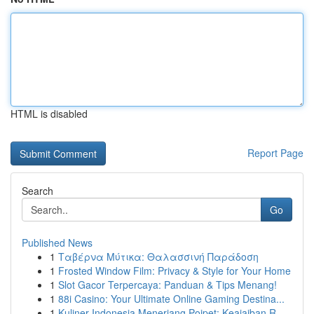
HTML is disabled
Report Page
Search
Go
Published News
1
Ταβέρνα Μύτικα: Θαλασσινή Παράδοση
1
Frosted Window Film: Privacy & Style for Your Home
1
Slot Gacor Terpercaya: Panduan & Tips Menang!
1
88i Casino: Your Ultimate Online Gaming Destina...
1
Kuliner Indonesia Menerjang Poipet: Keajaiban R...