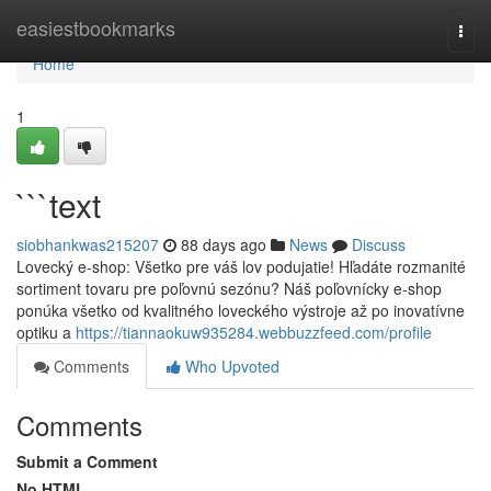
Home
easiestbookmarks
Togg
navi
Home
1
```text
siobhankwas215207
88 days ago
News
Discuss
Lovecký e-shop: Všetko pre váš lov podujatie! Hľadáte rozmanité
sortiment tovaru pre poľovnú sezónu? Náš poľovnícky e-shop
ponúka všetko od kvalitného loveckého výstroje až po inovatívne
optiku a
https://tiannaokuw935284.webbuzzfeed.com/profile
Comments
Who Upvoted
Comments
Submit a Comment
No HTML