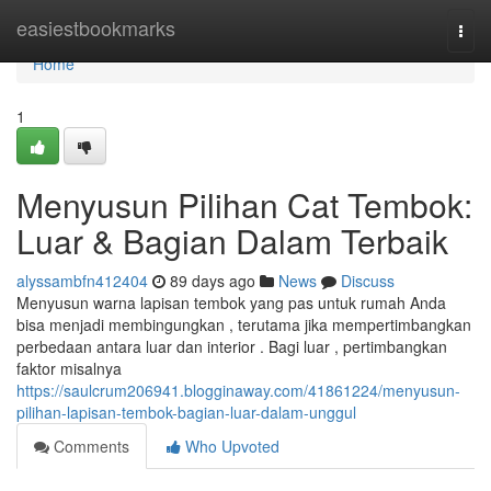
Home
easiestbookmarks
Togg
navi
Home
1
Menyusun Pilihan Cat Tembok:
Luar & Bagian Dalam Terbaik
alyssambfn412404
89 days ago
News
Discuss
Menyusun warna lapisan tembok yang pas untuk rumah Anda
bisa menjadi membingungkan , terutama jika mempertimbangkan
perbedaan antara luar dan interior . Bagi luar , pertimbangkan
faktor misalnya
https://saulcrum206941.blogginaway.com/41861224/menyusun-
pilihan-lapisan-tembok-bagian-luar-dalam-unggul
Comments
Who Upvoted