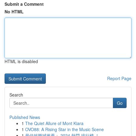
Submit a Comment
No HTML
HTML is disabled
Report Page
Search
Go
Published News
1
The Quiet Allure of Mont Kiara
1
OVO88: A Rising Star in the Music Scene
1
最佳娛樂城推薦： 2024 熱門 排行榜 ！