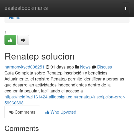
Home
easiestbookmarks
Togg
navi
Home
1
Renatep solucion
harmonykyed608251
91 days ago
News
Discuss
Guía Completa sobre Renatep inscripción y beneficios
Actualmente, el registro Renatep permite identificar a personas
que desarrollan actividades independientes dentro de la
economía popular, facilitando el acceso a
https://heidiiwzl161424.alltdesign.com/renatep-inscripcion-error-
59960698
Comments
Who Upvoted
Comments