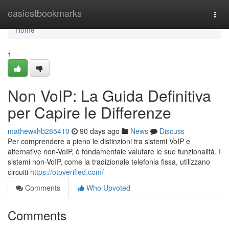
Home
easiestbookmarks
Togg
navi
Home
1
Non VoIP: La Guida Definitiva
per Capire le Differenze
mathewxhb285410
90 days ago
News
Discuss
Per comprendere a pieno le distinzioni tra sistemi VoIP e
alternative non-VoIP, è fondamentale valutare le sue funzionalità. I
sistemi non-VoIP, come la tradizionale telefonia fissa, utilizzano
circuiti
https://otpverified.com/
Comments
Who Upvoted
Comments