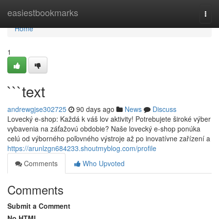
Home
easiestbookmarks
Togg
navi
Home
1
```text
andrewgjse302725
90 days ago
News
Discuss
Lovecký e-shop: Každá k váš lov aktivity! Potrebujete široké výber
vybavenia na záťažovú obdobie? Naše lovecký e-shop ponúka
celú od výborného poľovného výstroje až po inovatívne zařízení a
https://arunlzgn684233.shoutmyblog.com/profile
Comments
Who Upvoted
Comments
Submit a Comment
No HTML