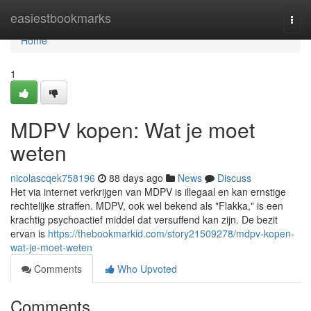
Home
easiestbookmarks
Togg
navi
Home
1
MDPV kopen: Wat je moet
weten
nicolascqek758196
88 days ago
News
Discuss
Het via internet verkrijgen van MDPV is illegaal en kan ernstige
rechtelijke straffen. MDPV, ook wel bekend als "Flakka," is een
krachtig psychoactief middel dat versuffend kan zijn. De bezit
ervan is
https://thebookmarkid.com/story21509278/mdpv-kopen-
wat-je-moet-weten
Comments
Who Upvoted
Comments