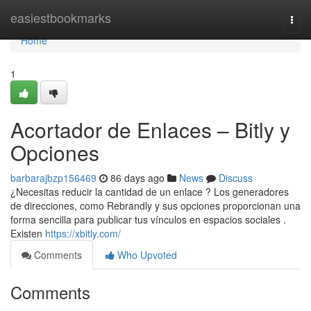
Home
easiestbookmarks
Togg
navi
Home
1
Acortador de Enlaces – Bitly y
Opciones
barbarajbzp156469
86 days ago
News
Discuss
¿Necesitas reducir la cantidad de un enlace ? Los generadores
de direcciones, como Rebrandly y sus opciones proporcionan una
forma sencilla para publicar tus vínculos en espacios sociales .
Existen
https://xbitly.com/
Comments
Who Upvoted
Comments