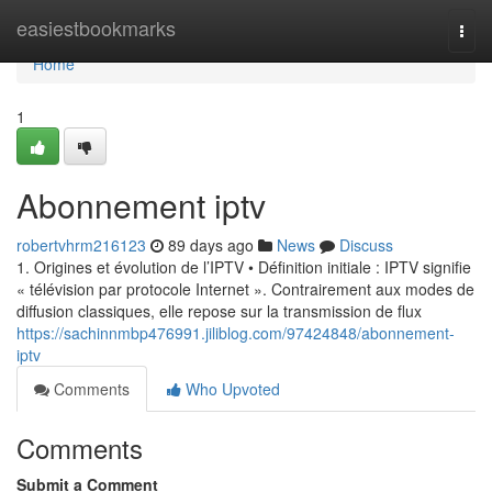
Home
easiestbookmarks
Togg
navi
Home
1
Abonnement iptv
robertvhrm216123
89 days ago
News
Discuss
1. Origines et évolution de l’IPTV • Définition initiale : IPTV signifie
« télévision par protocole Internet ». Contrairement aux modes de
diffusion classiques, elle repose sur la transmission de flux
https://sachinnmbp476991.jiliblog.com/97424848/abonnement-
iptv
Comments
Who Upvoted
Comments
Submit a Comment