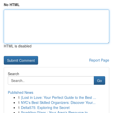
No HTML
HTML is disabled
Report Page
Search
Go
Published News
1
{Lost in Love: Your Perfect Guide to the Best ...
1
NYC's Best Skilled Organizers: Discover Your...
1
Delta575: Exploring the Secret
1
Sparkling Glass : Your Area's Resource to ...