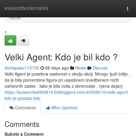
Home
easiestbookmarks
Togg
navi
Home
1
Velki Agent: Kdo je bil kdo ?
denispswc115735
88 days ago
News
Discuss
Velki Agent je posebna osebnost v okolju akcij. Mnogo ljudi trdijo ,
da je bila pomembna figura pri uspešnem izvedbenem nizih
zahtevnih zadev . Iako je bila ovita z skrivnostjo , njena dejanj
https://louiseznkw065819.bcbloggers.com/40056010/velki-agent-
kdo-je-postala-kdo
Comments
Who Upvoted
Comments
Submit a Comment