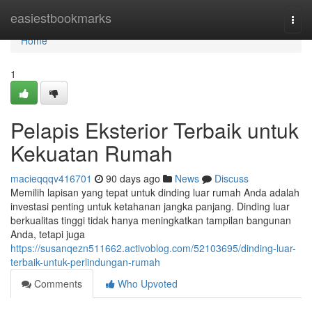
Home
easiestbookmarks
Togg
navi
Home
1
Pelapis Eksterior Terbaik untuk
Kekuatan Rumah
macieqqqv416701
90 days ago
News
Discuss
Memilih lapisan yang tepat untuk dinding luar rumah Anda adalah
investasi penting untuk ketahanan jangka panjang. Dinding luar
berkualitas tinggi tidak hanya meningkatkan tampilan bangunan
Anda, tetapi juga
https://susanqezn511662.activoblog.com/52103695/dinding-luar-
terbaik-untuk-perlindungan-rumah
Comments
Who Upvoted