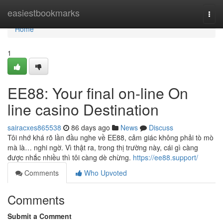
Home
easiestbookmarks
Togg
navi
Home
1
EE88: Your final on-line On
line casino Destination
sairacxes865538
86 days ago
News
Discuss
Tôi nhớ khá rõ lần đầu nghe về EE88, cảm giác không phải tò mò
mà là… nghi ngờ. Vì thật ra, trong thị trường này, cái gì càng
được nhắc nhiều thì tôi càng dè chừng.
https://ee88.support/
Comments
Who Upvoted
Comments
Submit a Comment