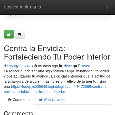
Home
easiestbookmarks
Togg
navi
Home
1
Contra la Envidia:
Fortaleciendo Tu Poder Interior
diegougyk087473
85 days ago
News
Discuss
La rencor puede ser una significativa carga, minando tu felicidad
y obstaculizando tu avance . Es crucial entender que la actitud de
la amargura de alguien más no es un reflejo de tu mérito , sino
una
https://tedepys029649.loginblogin.com/49173069/contra-la-
envidia-fortaleciendo-tu-poder-interior
Comments
Who Upvoted
Comments