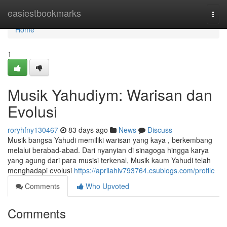
Home
easiestbookmarks
Togg
navi
Home
1
Musik Yahudiym: Warisan dan
Evolusi
roryhfny130467
83 days ago
News
Discuss
Musik bangsa Yahudi memiliki warisan yang kaya , berkembang
melalui berabad-abad. Dari nyanyian di sinagoga hingga karya
yang agung dari para musisi terkenal, Musik kaum Yahudi telah
menghadapi evolusi
https://aprilahiv793764.csublogs.com/profile
Comments
Who Upvoted
Comments