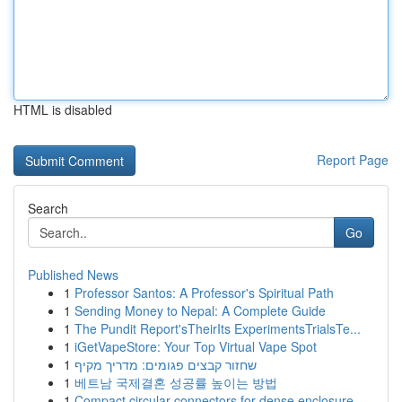
HTML is disabled
Report Page
Search
Go
Published News
1
Professor Santos: A Professor's Spiritual Path
1
Sending Money to Nepal: A Complete Guide
1
The Pundit Report'sTheirIts ExperimentsTrialsTe...
1
iGetVapeStore: Your Top Virtual Vape Spot
1
שחזור קבצים פגומים: מדריך מקיף
1
베트남 국제결혼 성공률 높이는 방법
1
Compact circular connectors for dense enclosure...