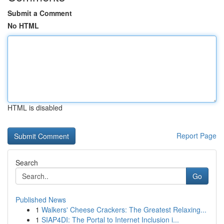
Submit a Comment
No HTML
HTML is disabled
Report Page
Search
Go
Published News
1
Walkers' Cheese Crackers: The Greatest Relaxing...
1
SIAP4DI: The Portal to Internet Inclusion i...