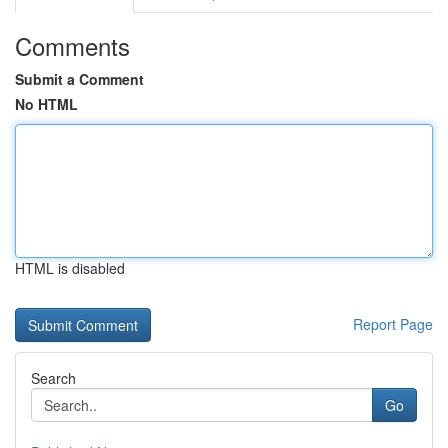
Comments
Submit a Comment
No HTML
HTML is disabled
Report Page
Search
Go