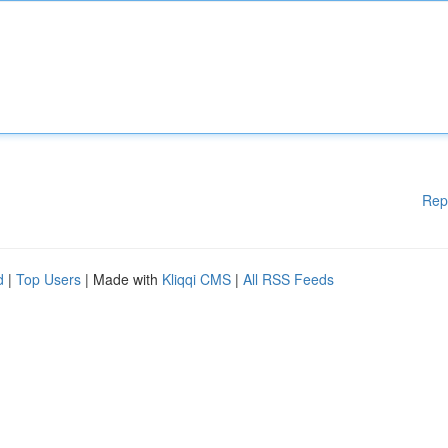
Rep
d
|
Top Users
| Made with
Kliqqi CMS
|
All RSS Feeds