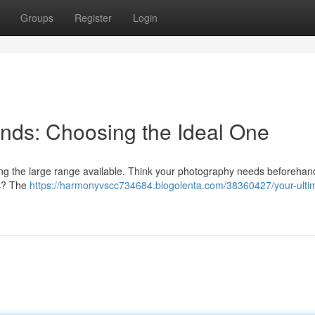
Groups
Register
Login
ands: Choosing the Ideal One
ng the large range available. Think your photography needs beforehand;
ls? The
https://harmonyvscc734684.blogolenta.com/38360427/your-ulti