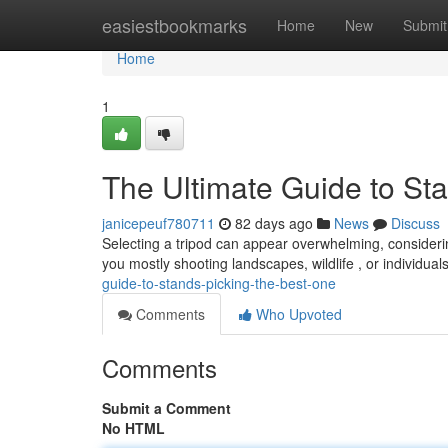
Home
easiestbookmarks
Home
New
Submit
Home
1
The Ultimate Guide to St
janicepeuf780711
82 days ago
News
Discuss
Selecting a tripod can appear overwhelming, consideri
you mostly shooting landscapes, wildlife , or individua
guide-to-stands-picking-the-best-one
Comments
Who Upvoted
Comments
Submit a Comment
No HTML