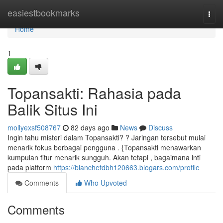
Home
easiestbookmarks
Togg
navi
Home
1
Topansakti: Rahasia pada
Balik Situs Ini
mollyexsf508767
82 days ago
News
Discuss
Ingin tahu misteri dalam Topansakti? ? Jaringan tersebut mulai
menarik fokus berbagai pengguna . {Topansakti menawarkan
kumpulan fitur menarik sungguh. Akan tetapi , bagaimana inti
pada platform
https://blanchefdbh120663.blogars.com/profile
Comments
Who Upvoted
Comments