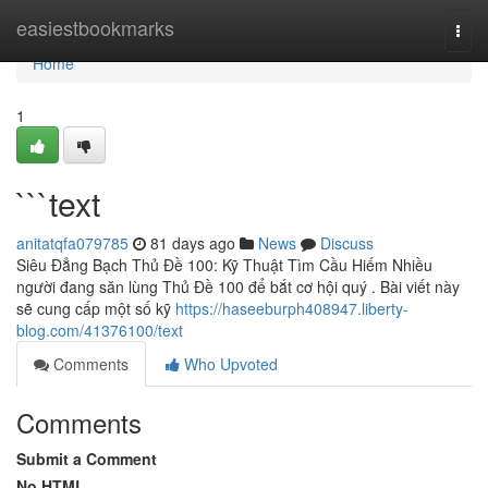
Home
easiestbookmarks
Togg
navi
Home
1
```text
anitatqfa079785
81 days ago
News
Discuss
Siêu Đẳng Bạch Thủ Đề 100: Kỹ Thuật Tìm Cầu Hiếm Nhiều
người đang săn lùng Thủ Đề 100 để bắt cơ hội quý . Bài viết này
sẽ cung cấp một số kỹ
https://haseeburph408947.liberty-
blog.com/41376100/text
Comments
Who Upvoted
Comments
Submit a Comment
No HTML