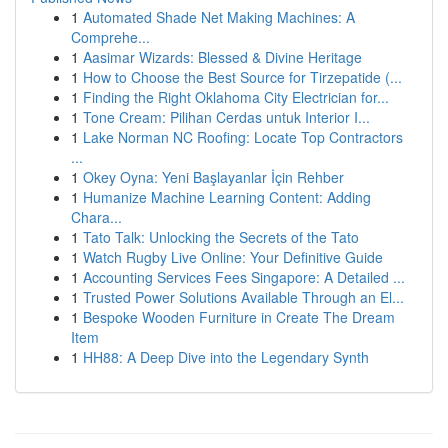
1
Automated Shade Net Making Machines: A
Comprehe...
1
Aasimar Wizards: Blessed & Divine Heritage
1
How to Choose the Best Source for Tirzepatide (...
1
Finding the Right Oklahoma City Electrician for...
1
Tone Cream: Pilihan Cerdas untuk Interior I...
1
Lake Norman NC Roofing: Locate Top Contractors
...
1
Okey Oyna: Yeni Başlayanlar İçin Rehber
1
Humanize Machine Learning Content: Adding
Chara...
1
Tato Talk: Unlocking the Secrets of the Tato
1
Watch Rugby Live Online: Your Definitive Guide
1
Accounting Services Fees Singapore: A Detailed ...
1
Trusted Power Solutions Available Through an El...
1
Bespoke Wooden Furniture in Create The Dream
Item
1
HH88: A Deep Dive into the Legendary Synth