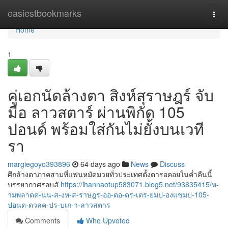
Home
easiestbookmarks
Togg
navi
Home
1
คู่เอกนัดล้างตา สิงห์สุราษฎร์ จับ
มือ ลาวสตาร์ ผ่านพิกัด 105
ปอนด์ พร้อมใส่กันไม่ยั้งบนเวที
รา
margiegoyo393896
64 days ago
News
Discuss
ศึกล้างตาภาคสามที่แฟนหมัดมวยทั่วประเทศตั้งตารอคอยในค่ำคืนนี้
บรรยากาศรอบสั
https://ihannaotup583071.blog5.net/93835415/ห-
ามพลาดค-นน-ส-งห-ส-ราษฎร-ออ-ดอ-ดร-เตร-ยมป-องแชมป-105-
ปอนด-ดวลค-ปร-บเก-า-ลาวสตาร
Comments
Who Upvoted