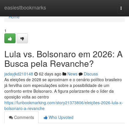
Home
easiestbookmarks
Togg
navi
Home
1
Lula vs. Bolsonaro em 2026: A
Busca pela Revanche?
jadayjkd210148
62 days ago
News
Discuss
As eleições de 2028 se aproximam e o cenário político brasileiro
já fervilha com especulações sobre a possibilidade de um
confronto entre Bolsonaro. A figura polarizante de o líder da
oposição volta ao centro
https://funbookmarking.com/story21373806/eleições-2026-lula-x-
bolsonaro-a-revanche
Comments
Who Upvoted