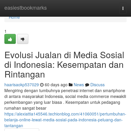
Home
easiestbookmarks
Togg
navi
Home
1
Evolusi Jualan di Media Sosial
di Indonesia: Kesempatan dan
Rintangan
haarisaokp537029
60 days ago
News
Discuss
Mengiring dengan tumbuhnya penetrasi internet dan smartphone
di antara masyarakat Indonesia, social media commerce mewakili
perkembangan yang luar biasa . Kesempatan untuk pedagang
rumahan sangat besar
https://alexiattia145546.techionblog.com/41060051/pertumbuhan-
belanja-online-lewat-media-sosial-pada-indonesia-peluang-dan-
tantangan