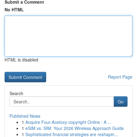
Submit a Comment
No HTML
HTML is disabled
Report Page
Search
Go
Published News
1
Acquire Four-Acetoxy-copyright Online : A ...
1
eSIM vs. SIM: Your 2026 Wireless Approach Guide
1
Sophisticated financial strategies are reshapin...