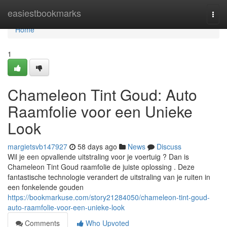
Home
easiestbookmarks
Togg
navi
Home
1
Chameleon Tint Goud: Auto
Raamfolie voor een Unieke
Look
margietsvb147927
58 days ago
News
Discuss
Wil je een opvallende uitstraling voor je voertuig ? Dan is
Chameleon Tint Goud raamfolie de juiste oplossing . Deze
fantastische technologie verandert de uitstraling van je ruiten in
een fonkelende gouden
https://bookmarkuse.com/story21284050/chameleon-tint-goud-
auto-raamfolie-voor-een-unieke-look
Comments
Who Upvoted