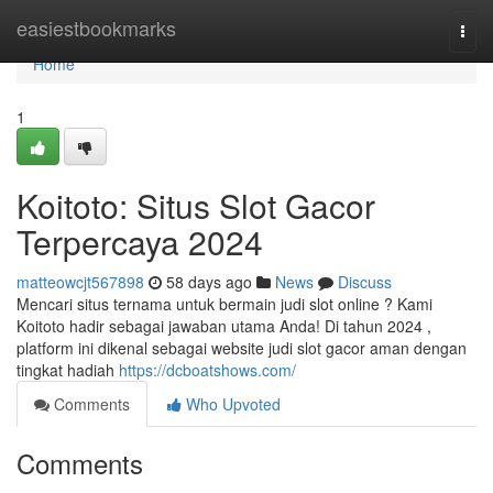
Home
easiestbookmarks
Togg
navi
Home
1
Koitoto: Situs Slot Gacor
Terpercaya 2024
matteowcjt567898
58 days ago
News
Discuss
Mencari situs ternama untuk bermain judi slot online ? Kami
Koitoto hadir sebagai jawaban utama Anda! Di tahun 2024 ,
platform ini dikenal sebagai website judi slot gacor aman dengan
tingkat hadiah
https://dcboatshows.com/
Comments
Who Upvoted
Comments