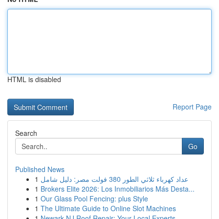
HTML is disabled
Report Page
Search
Go
Published News
1
عداد كهرباء ثلاثي الطور 380 فولت مصر: دليل شامل
1
Brokers Elite 2026: Los Inmobiliarios Más Desta...
1
Our Glass Pool Fencing: plus Style
1
The Ultimate Guide to Online Slot Machines
1
Newark NJ Roof Repair: Your Local Experts