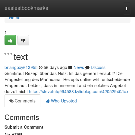
Home
easiestbookmarks
Togg
navi
Home
1
```text
briangpxy613955
56 days ago
News
Discuss
Grünkraut Rezept über das Netz: Ist das generell erlaubt? Die
Fragestellung des Marihuana -Rezepts online wirft entscheidende
Fragen auf. Leider , dass in unserem Land ein solches Angebot
derzeit nicht
https://stevefufq994588.kylieblog.com/42052940/text
Comments
Who Upvoted
Comments
Submit a Comment
No HTML