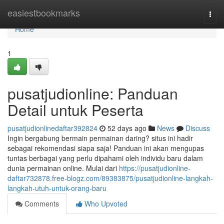
Home
easiestbookmarks
Togg
navi
Home
1
pusatjudionline: Panduan
Detail untuk Peserta
pusatjudionlinedaftar392824
52 days ago
News
Discuss
Ingin bergabung bermain permainan daring? situs ini hadir
sebagai rekomendasi siapa saja! Panduan ini akan mengupas
tuntas berbagai yang perlu dipahami oleh individu baru dalam
dunia permainan online. Mulai dari
https://pusatjudionline-
daftar732878.free-blogz.com/89383875/pusatjudionline-langkah-
langkah-utuh-untuk-orang-baru
Comments
Who Upvoted