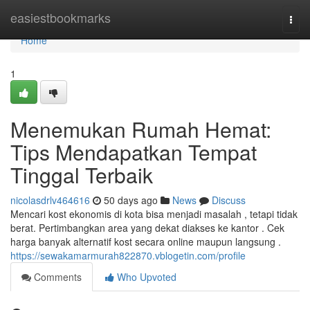
Home
easiestbookmarks
Togg
navi
Home
1
Menemukan Rumah Hemat:
Tips Mendapatkan Tempat
Tinggal Terbaik
nicolasdrlv464616
50 days ago
News
Discuss
Mencari kost ekonomis di kota bisa menjadi masalah , tetapi tidak
berat. Pertimbangkan area yang dekat diakses ke kantor . Cek
harga banyak alternatif kost secara online maupun langsung .
https://sewakamarmurah822870.vblogetin.com/profile
Comments
Who Upvoted