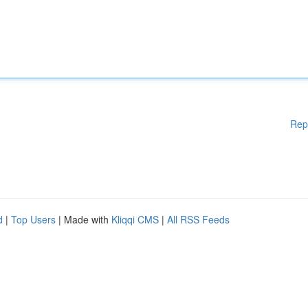
Rep
d
|
Top Users
| Made with
Kliqqi CMS
|
All RSS Feeds