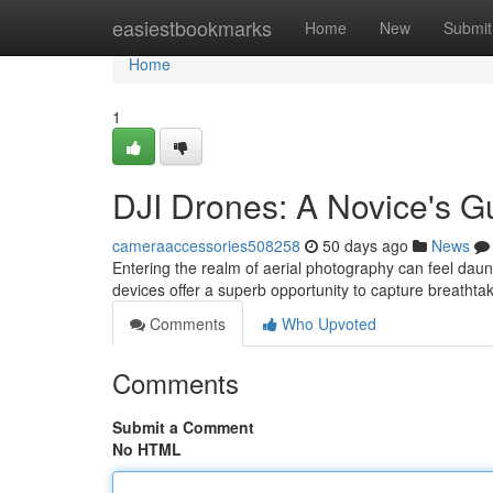
Home
easiestbookmarks
Home
New
Submit
Home
1
DJI Drones: A Novice's G
cameraaccessories508258
50 days ago
News
Entering the realm of aerial photography can feel daun
devices offer a superb opportunity to capture breatht
Comments
Who Upvoted
Comments
Submit a Comment
No HTML