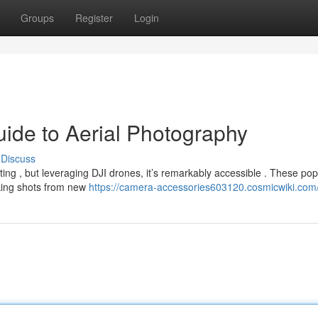
Groups
Register
Login
uide to Aerial Photography
Discuss
ting , but leveraging DJI drones, it’s remarkably accessible . These pop
aking shots from new
https://camera-accessories603120.cosmicwiki.com