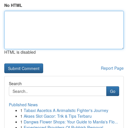
No HTML
HTML is disabled
Report Page
Search
Go
Published News
1
Tabaxi Ascetics A Animalistic Fighter's Journey
1
Akses Slot Gacor: Trik & Tips Terbaru
1
Dangwa Flower Shops: Your Guide to Manila's Flo...
1
Experienced Providers Of Rubbish Removal