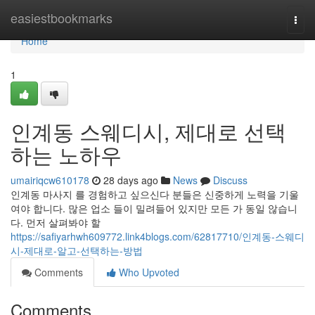
Home
easiestbookmarks
Togg
navi
Home
1
인계동 스웨디시, 제대로 선택
하는 노하우
umairiqcw610178
28 days ago
News
Discuss
인계동 마사지 를 경험하고 싶으신다 분들은 신중하게 노력을 기울
여야 합니다. 많은 업소 들이 밀려들어 있지만 모든 가 동일 않습니
다. 먼저 살펴봐야 할
https://safiyarhwh609772.link4blogs.com/62817710/인계동-스웨디
시-제대로-알고-선택하는-방법
Comments
Who Upvoted
Comments