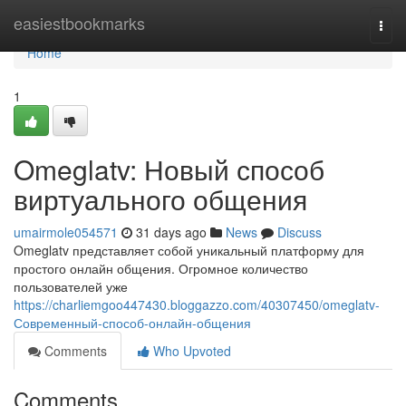
Home
easiestbookmarks
Togg
navi
Home
1
Omeglatv: Новый способ
виртуального общения
umairmole054571
31 days ago
News
Discuss
Omeglatv представляет собой уникальный платформу для
простого онлайн общения. Огромное количество
пользователей уже
https://charliemgoo447430.bloggazzo.com/40307450/omeglatv-
Современный-способ-онлайн-общения
Comments
Who Upvoted
Comments