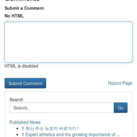
Submit a Comment
No HTML
HTML is disabled
Report Page
Search
Go
Published News
1
최신 주소 뉴토끼 바로가기 !
1
Expert athletics and the growing importance of ...