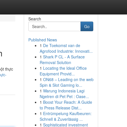
Search
Go
Published News
1
De Toekomst van de
h
Agrofood Industrie: Innovati...
1
Shark P CL - A Surface
Removal Solution
1
Locating the Ideal Office
một thực
Equipment Provid...
hực-
1
ON68 – Leading on the web
Spin & Slot Gaming lo...
1
Warung Indonesia Lagi
Ngetren di Pet Pet : Oase...
1
Boost Your Reach: A Guide
to Press Release Dist...
1
Entrümpelung Kaufbeuren:
Schnell & Zuverlässig ...
1
Sophisticated investment