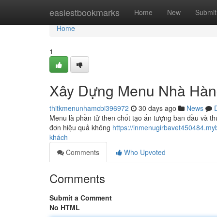
Home
easiestbookmarks
Home
New
Submit
Home
1
Xây Dựng Menu Nhà Hàng
thitkmenunhamcbi396972
30 days ago
News
Menu là phần tử then chốt tạo ấn tượng ban đầu và th
đơn hiệu quả không
https://inmenugirbavet450484.my
khách
Comments
Who Upvoted
Comments
Submit a Comment
No HTML