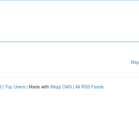
Rep
d
|
Top Users
| Made with
Kliqqi CMS
|
All RSS Feeds