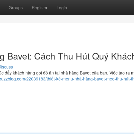
Groups
Register
Login
 Bavet: Cách Thu Hút Quý Khác
Discuss
úc đẩy khách hàng gọi đồ ăn tại nhà hàng Bavet của bạn. Việc tạo ra 
buzzblog.com/22039183/thiết-kế-menu-nhà-hàng-bavet-mẹo-thu-hút-t