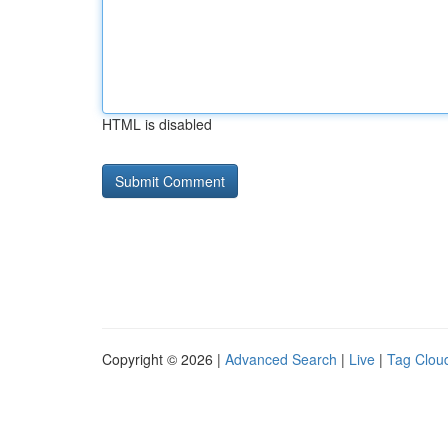
HTML is disabled
Copyright © 2026 |
Advanced Search
|
Live
|
Tag Clou