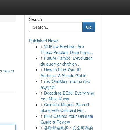
Search
Go
Published News
1
ViriFlow Reviews: Are
These Prostate Drop Ingre...
1
Future Fambo: L'évolution
du guerrier chrétien ...
1
How to Find Your IP
ความล-บ
Address: A Simple Guide
1
เกม OneMax: ทดลอง เล่น
อนุญาติ!
1
Decoding EE88: Everything
You Must Know
1
Celestial Mages: Sacred
along with Celestial He...
1
88m Casino: Your Ultimate
Guide & Review
1
谷歌邮箱购买：安全可靠的