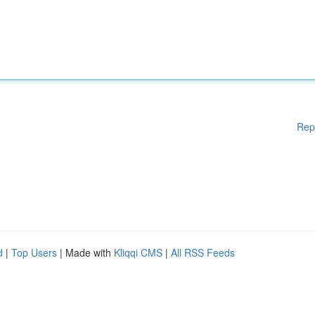
Rep
d
|
Top Users
| Made with
Kliqqi CMS
|
All RSS Feeds